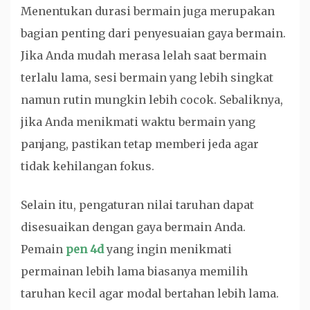
Menentukan durasi bermain juga merupakan
bagian penting dari penyesuaian gaya bermain.
Jika Anda mudah merasa lelah saat bermain
terlalu lama, sesi bermain yang lebih singkat
namun rutin mungkin lebih cocok. Sebaliknya,
jika Anda menikmati waktu bermain yang
panjang, pastikan tetap memberi jeda agar
tidak kehilangan fokus.
Selain itu, pengaturan nilai taruhan dapat
disesuaikan dengan gaya bermain Anda.
Pemain
pen 4d
yang ingin menikmati
permainan lebih lama biasanya memilih
taruhan kecil agar modal bertahan lebih lama.