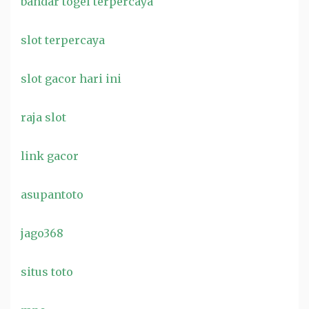
bandar togel terpercaya
slot terpercaya
slot gacor hari ini
raja slot
link gacor
asupantoto
jago368
situs toto