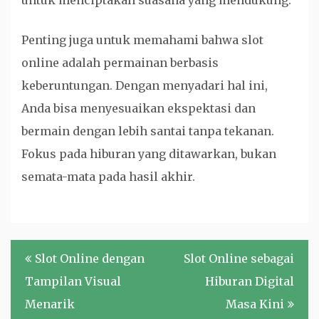
untuk menciptakan suasana yang mendukung.
Penting juga untuk memahami bahwa slot
online adalah permainan berbasis
keberuntungan. Dengan menyadari hal ini,
Anda bisa menyesuaikan ekspektasi dan
bermain dengan lebih santai tanpa tekanan.
Fokus pada hiburan yang ditawarkan, bukan
semata-mata pada hasil akhir.
Post
Slot Online dengan
Slot Online sebagai
navigation
Tampilan Visual
Hiburan Digital
Menarik
Masa Kini