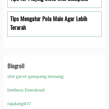
Tips Mengatur Pola Main Agar Lebih
Terarah
Blogroll
slot gacor gampang menang
Jeetbuzz Download
rajalangit77